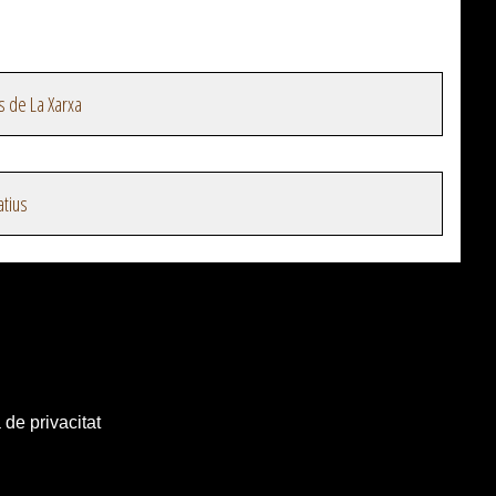
s de La Xarxa
atius
 de privacitat