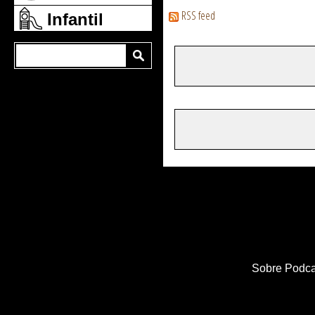
RSS feed
Infantil
Sobre Podca