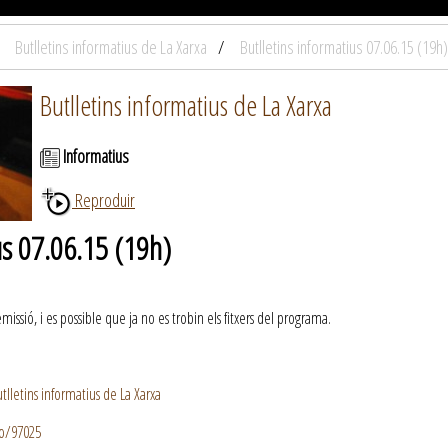
Butlletins informatius de La Xarxa
Butlletins informatius 07.06.15 (19h)
Butlletins informatius de La Xarxa
Informatius
Reproduir
us 07.06.15 (19h)
ssió, i es possible que ja no es trobin els fitxers del programa.
lletins informatius de La Xarxa
io/97025