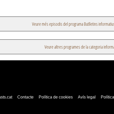
Veure més episodis del programa Butlletins informatiu
Veure altres programes de la categoria inform
sts.cat
Contacte
Política de cookies
Avís legal
Política