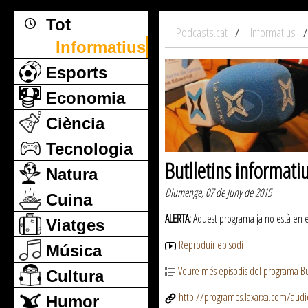
Tot
Podcasts.cat
Informatius
Informatius
Esports
Economia
Ciència
Tecnologia
Butlletins informati
Natura
Diumenge, 07 de Juny de 2015
Cuina
ALERTA:
Aquest programa ja no està en emi
Viatges
Reproduir episodi
Música
Veure més episodis del programa But
Cultura
http://programes.laxarxa.com/aud
Humor