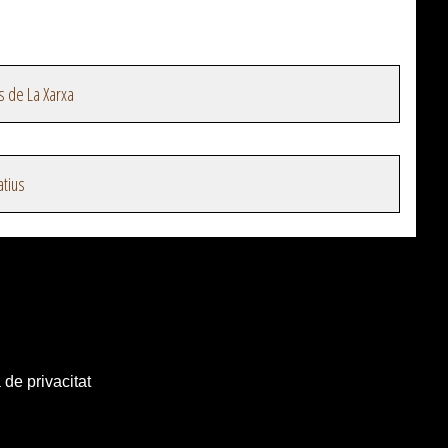
s de La Xarxa
atius
 de privacitat