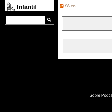
RSS feed
Infantil
Sobre Podca