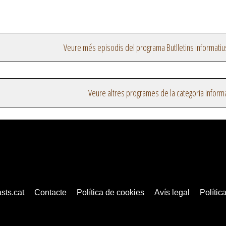
Veure més episodis del programa Butlletins informatiu
Veure altres programes de la categoria inform
sts.cat
Contacte
Política de cookies
Avís legal
Política