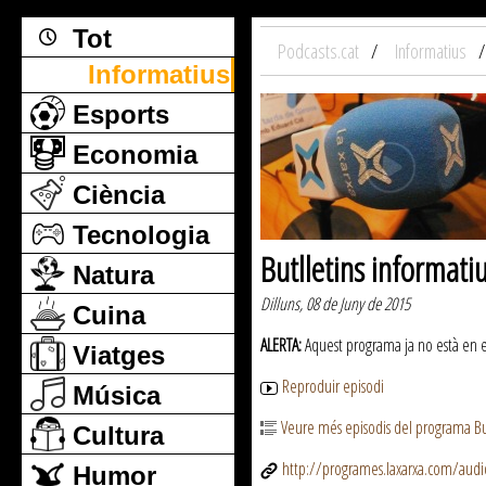
Tot
Podcasts.cat
Informatius
Informatius
Esports
Economia
Ciència
Tecnologia
Butlletins informati
Natura
Dilluns, 08 de Juny de 2015
Cuina
ALERTA:
Aquest programa ja no està en emi
Viatges
Reproduir episodi
Música
Veure més episodis del programa But
Cultura
http://programes.laxarxa.com/aud
Humor