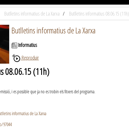
Butlletins informatius de La Xarxa
Butlletins informatius 08.06.15 (11h)
Butlletins informatius de La Xarxa
Informatius
Reproduir
us 08.06.15 (11h)
ssió, i es possible que ja no es trobin els fitxers del programa.
lletins informatius de La Xarxa
io/97044