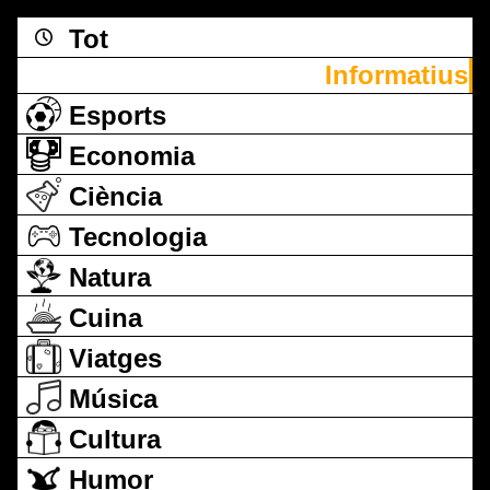
Tot
Informatius
Esports
Economia
Ciència
Tecnologia
Natura
Cuina
Viatges
Música
Cultura
Humor