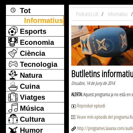
Tot
Podcasts.cat
Informatius
Informatius
Esports
Economia
Ciència
Tecnologia
Butlletins informati
Natura
Dissabte, 14 de Juny de 2014
Cuina
ALERTA:
Aquest programa ja no està en emi
Viatges
Reproduir episodi
Música
Veure més episodis del programa But
Cultura
http://programes.laxarxa.com/aud
Humor