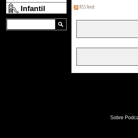
RSS feed
Infantil
Sobre Podca