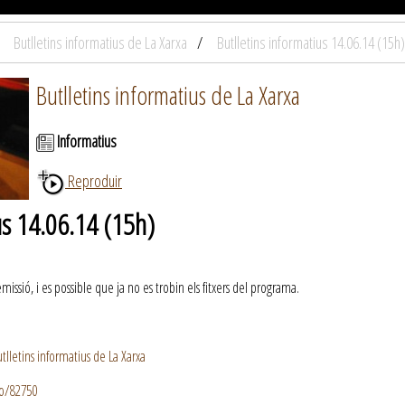
Butlletins informatius de La Xarxa
Butlletins informatius 14.06.14 (15h)
Butlletins informatius de La Xarxa
Informatius
Reproduir
us 14.06.14 (15h)
ssió, i es possible que ja no es trobin els fitxers del programa.
lletins informatius de La Xarxa
io/82750