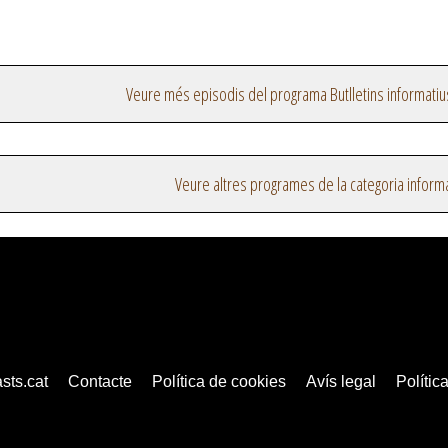
Veure més episodis del programa Butlletins informatiu
Veure altres programes de la categoria inform
sts.cat
Contacte
Política de cookies
Avís legal
Política