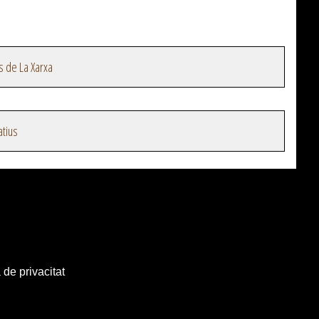
s de La Xarxa
atius
 de privacitat