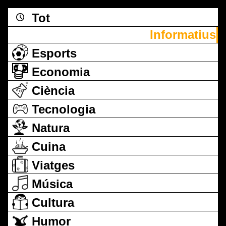
Tot
Informatius
Esports
Economia
Ciència
Tecnologia
Natura
Cuina
Viatges
Música
Cultura
Humor