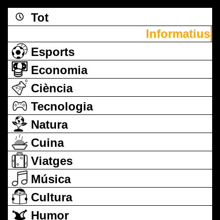
Tot
Informatius
Esports
Economia
Ciència
Tecnologia
Natura
Cuina
Viatges
Música
Cultura
Humor