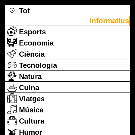
Tot
Informatius
Esports
Economia
Ciència
Tecnologia
Natura
Cuina
Viatges
Música
Cultura
Humor