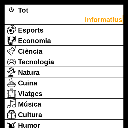
Tot
Informatius
Esports
Economia
Ciència
Tecnologia
Natura
Cuina
Viatges
Música
Cultura
Humor