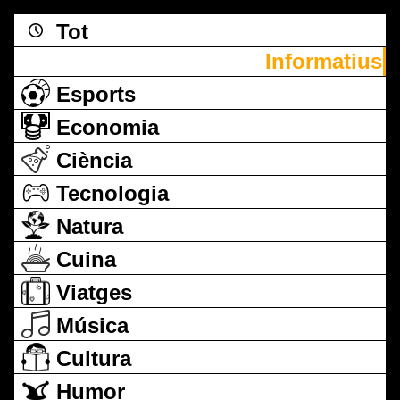
Tot
Informatius
Esports
Economia
Ciència
Tecnologia
Natura
Cuina
Viatges
Música
Cultura
Humor