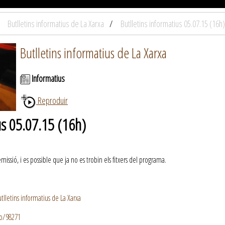
Butlletins informatius de La Xarxa
Butlletins informatius 05.07.15 (16h)
Butlletins informatius de La Xarxa
Informatius
Reproduir
us 05.07.15 (16h)
ssió, i es possible que ja no es trobin els fitxers del programa.
lletins informatius de La Xarxa
io/98271