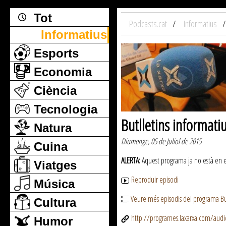
Tot
Podcasts.cat
Informatius
Informatius
Esports
Economia
Ciència
Tecnologia
Butlletins informati
Natura
Diumenge, 05 de Juliol de 2015
Cuina
ALERTA:
Aquest programa ja no està en emi
Viatges
Reproduir episodi
Música
Veure més episodis del programa But
Cultura
http://programes.laxarxa.com/aud
Humor