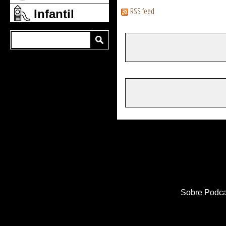
RSS feed
Infantil
Sobre Podca