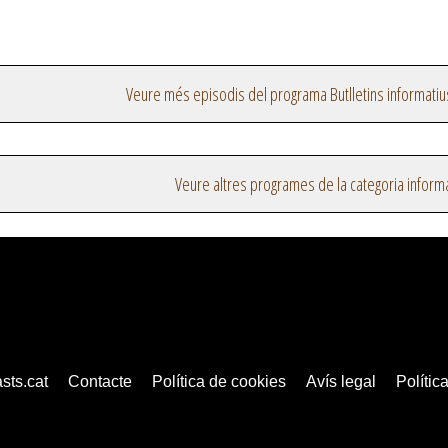
Veure més episodis del programa Butlletins informatiu
Veure altres programes de la categoria inform
sts.cat
Contacte
Política de cookies
Avís legal
Política