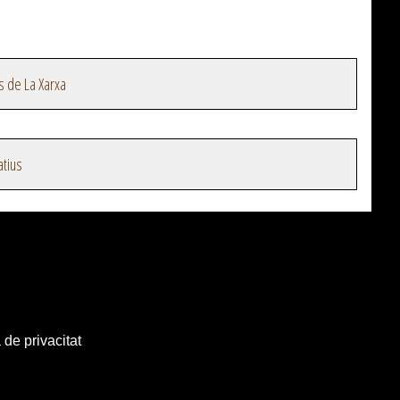
s de La Xarxa
atius
 de privacitat