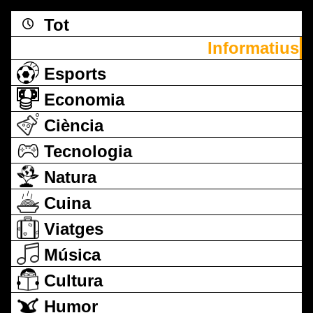
Tot
Informatius
Esports
Economia
Ciència
Tecnologia
Natura
Cuina
Viatges
Música
Cultura
Humor