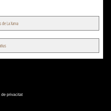
s de La Xarxa
atius
 de privacitat