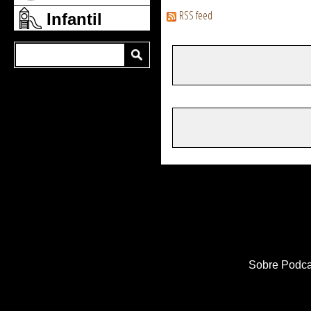
RSS feed
Infantil
Sobre Podca