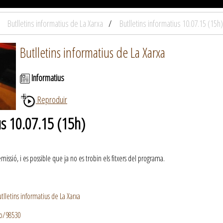
Butlletins informatius de La Xarxa
Butlletins informatius 10.07.15 (15h)
Butlletins informatius de La Xarxa
Informatius
Reproduir
us 10.07.15 (15h)
ssió, i es possible que ja no es trobin els fitxers del programa.
lletins informatius de La Xarxa
io/98530