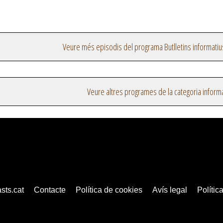
Veure més episodis del programa Butlletins informatiu
Veure altres programes de la categoria inform
sts.cat
Contacte
Política de cookies
Avís legal
Política