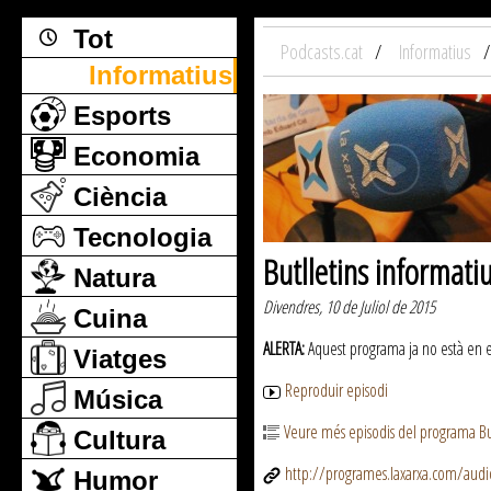
Tot
Podcasts.cat
Informatius
Informatius
Esports
Economia
Ciència
Tecnologia
Butlletins informati
Natura
Divendres, 10 de Juliol de 2015
Cuina
ALERTA:
Aquest programa ja no està en emi
Viatges
Reproduir episodi
Música
Veure més episodis del programa But
Cultura
http://programes.laxarxa.com/aud
Humor