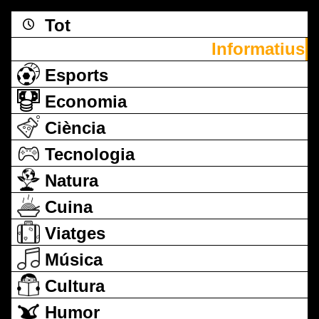
Tot
Informatius
Esports
Economia
Ciència
Tecnologia
Natura
Cuina
Viatges
Música
Cultura
Humor