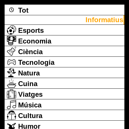
Tot
Informatius
Esports
Economia
Ciència
Tecnologia
Natura
Cuina
Viatges
Música
Cultura
Humor