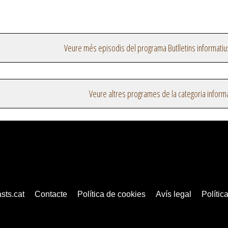
Veure més episodis del programa Butlletins informatiu
Veure altres programes de la categoria inform
sts.cat
Contacte
Política de cookies
Avís legal
Política