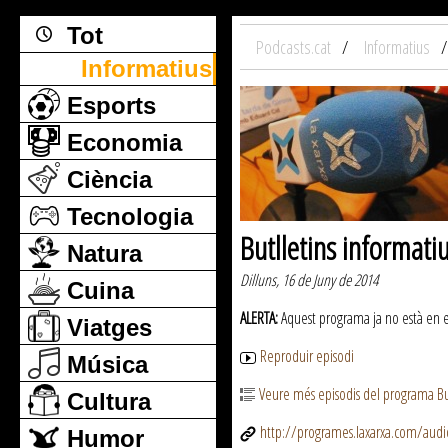
Tot
Podcasts.cat
Informatius
Informatius
Esports
Economia
Ciència
Tecnologia
Butlletins informati
Natura
Dilluns, 16 de Juny de 2014
Cuina
ALERTA:
Aquest programa ja no està en emi
Viatges
Reproduir episodi
Música
Veure més episodis del programa But
Cultura
http://programes.laxarxa.com/aud
Humor