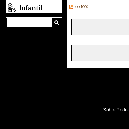
RSS feed
Infantil
Sobre Podca