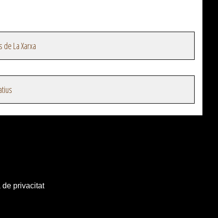
s de La Xarxa
atius
 de privacitat