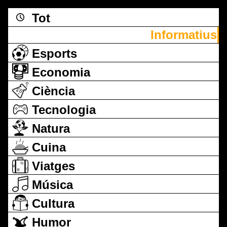
Tot
Informatius
Esports
Economia
Ciència
Tecnologia
Natura
Cuina
Viatges
Música
Cultura
Humor