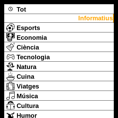
Tot
Informatius
Esports
Economia
Ciència
Tecnologia
Natura
Cuina
Viatges
Música
Cultura
Humor