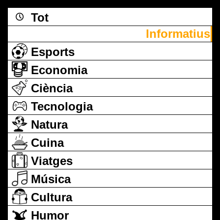
Tot
Informatius
Esports
Economia
Ciència
Tecnologia
Natura
Cuina
Viatges
Música
Cultura
Humor