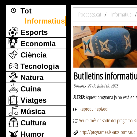
Tot
Podcasts.cat
Informatius
Informatius
Esports
Economia
Ciència
Tecnologia
Butlletins informati
Natura
Dimarts, 21 de Juliol de 2015
Cuina
ALERTA:
Aquest programa ja no està en emi
Viatges
Reproduir episodi
Música
Veure més episodis del programa But
Cultura
http://programes.laxarxa.com/aud
Humor