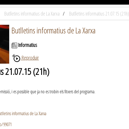
Butlletins informatius de La Xarxa
Butlletins informatius 21.07.15 (21h)
Butlletins informatius de La Xarxa
Informatius
Reproduir
us 21.07.15 (21h)
ssió, i es possible que ja no es trobin els fitxers del programa.
lletins informatius de La Xarxa
io/99071