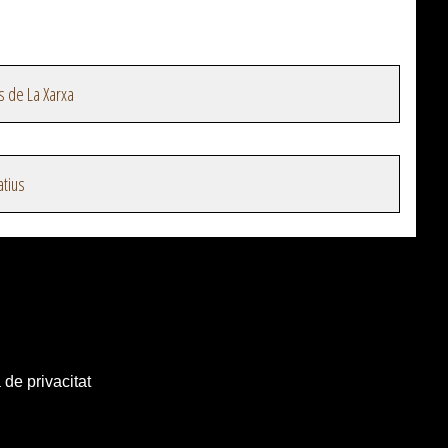
s de La Xarxa
atius
 de privacitat