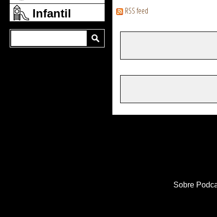
RSS feed
Infantil
Sobre Podca