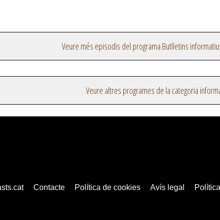
Veure més episodis del programa Butlletins informatiu
Veure altres programes de la categoria inform
sts.cat
Contacte
Política de cookies
Avís legal
Política