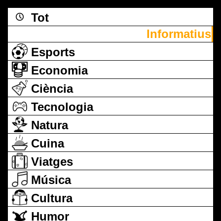
Tot
Informatius
Esports
Economia
Ciència
Tecnologia
Natura
Cuina
Viatges
Música
Cultura
Humor