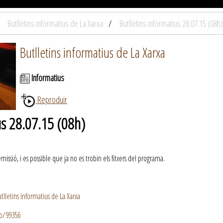
Butlletins informatius de La Xarxa
Butlletins informatius 28.07.15 (08h)
Butlletins informatius de La Xarxa
Informatius
Reproduir
us 28.07.15 (08h)
ssió, i es possible que ja no es trobin els fitxers del programa.
lletins informatius de La Xarxa
io/99356