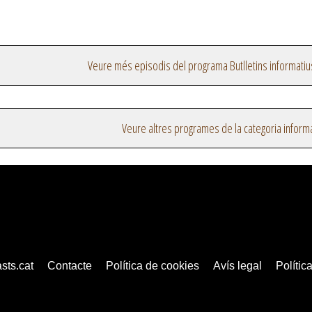
Veure més episodis del programa Butlletins informatiu
Veure altres programes de la categoria inform
sts.cat
Contacte
Política de cookies
Avís legal
Política