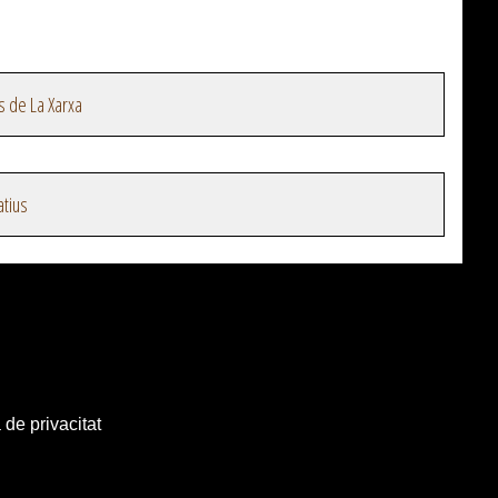
s de La Xarxa
atius
 de privacitat