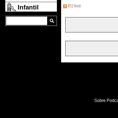
RSS feed
Infantil
Sobre Podca