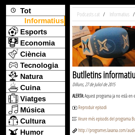
Tot
Podcasts.cat
Informatius
Informatius
Esports
Economia
Ciència
Tecnologia
Butlletins informati
Natura
Dilluns, 27 de Juliol de 2015
Cuina
ALERTA:
Aquest programa ja no està en emi
Viatges
Reproduir episodi
Música
Veure més episodis del programa But
Cultura
http://programes.laxarxa.com/aud
Humor