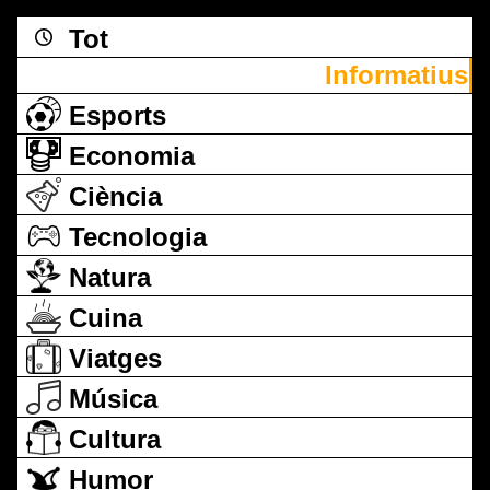
Tot
Informatius
Esports
Economia
Ciència
Tecnologia
Natura
Cuina
Viatges
Música
Cultura
Humor