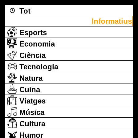
Tot
Informatius
Esports
Economia
Ciència
Tecnologia
Natura
Cuina
Viatges
Música
Cultura
Humor