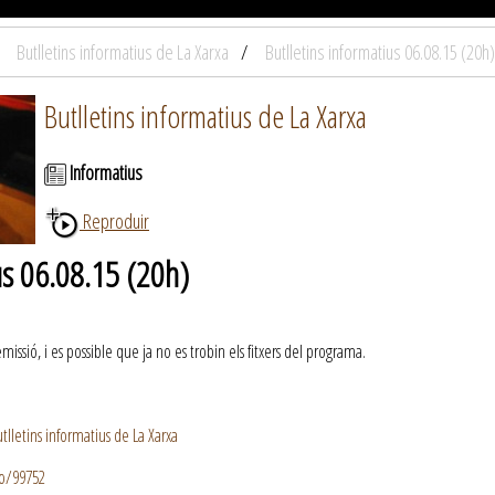
Butlletins informatius de La Xarxa
Butlletins informatius 06.08.15 (20h)
Butlletins informatius de La Xarxa
Informatius
Reproduir
us 06.08.15 (20h)
ssió, i es possible que ja no es trobin els fitxers del programa.
lletins informatius de La Xarxa
io/99752