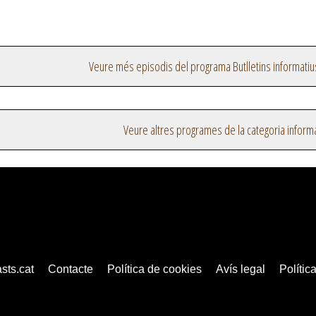
Veure més episodis del programa Butlletins informatiu
Veure altres programes de la categoria inform
sts.cat
Contacte
Política de cookies
Avís legal
Política