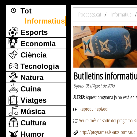
Tot
Podcasts.cat
Informatius
Informatius
Esports
Economia
Ciència
Tecnologia
Butlletins informati
Natura
Dijous, 06 d'Agost de 2015
Cuina
ALERTA:
Aquest programa ja no està en emi
Viatges
Reproduir episodi
Música
Veure més episodis del programa But
Cultura
http://programes.laxarxa.com/aud
Humor