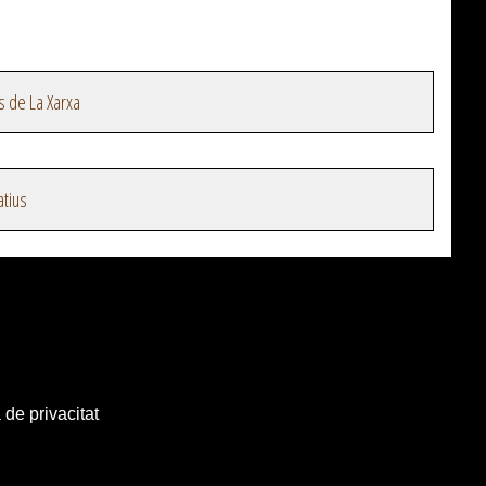
s de La Xarxa
atius
 de privacitat