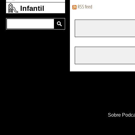
RSS feed
Infantil
Sobre Podca