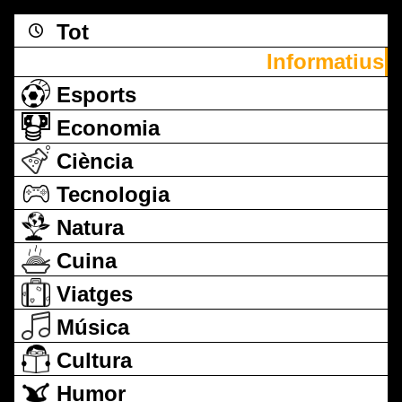
Tot
Informatius
Esports
Economia
Ciència
Tecnologia
Natura
Cuina
Viatges
Música
Cultura
Humor