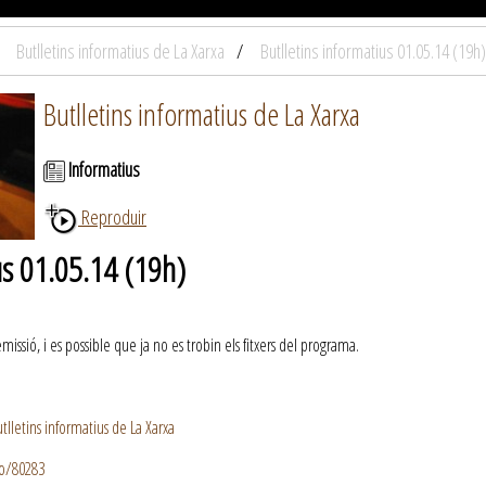
Butlletins informatius de La Xarxa
Butlletins informatius 01.05.14 (19h)
Butlletins informatius de La Xarxa
Informatius
Reproduir
us 01.05.14 (19h)
ssió, i es possible que ja no es trobin els fitxers del programa.
lletins informatius de La Xarxa
io/80283