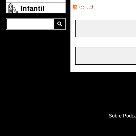
RSS feed
Infantil
Sobre Podca