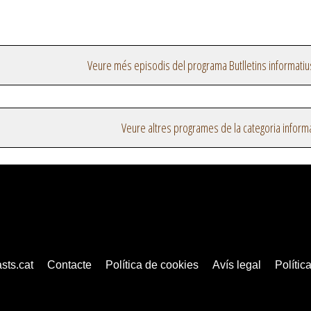
Veure més episodis del programa Butlletins informatiu
Veure altres programes de la categoria inform
sts.cat
Contacte
Política de cookies
Avís legal
Política