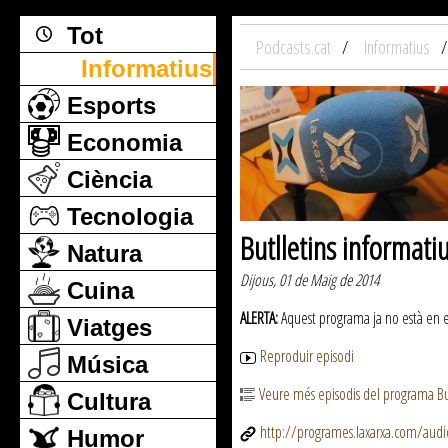
Tot
Podcasts.cat
Informatius
Informatius
Esports
Economia
Ciència
Tecnologia
Butlletins informati
Natura
Dijous, 01 de Maig de 2014
Cuina
ALERTA:
Aquest programa ja no està en emi
Viatges
Reproduir episodi
Música
Veure més episodis del programa But
Cultura
http://programes.laxarxa.com/aud
Humor