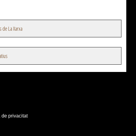
s de La Xarxa
atius
 de privacitat