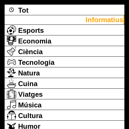
Tot
Informatius
Esports
Economia
Ciència
Tecnologia
Natura
Cuina
Viatges
Música
Cultura
Humor