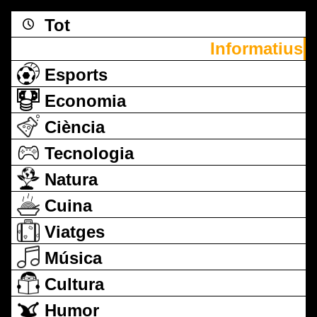
Tot
Informatius
Esports
Economia
Ciència
Tecnologia
Natura
Cuina
Viatges
Música
Cultura
Humor