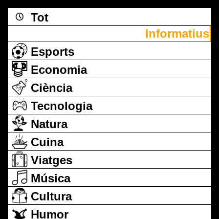
Tot
Informatius
Esports
Economia
Ciència
Tecnologia
Natura
Cuina
Viatges
Música
Cultura
Humor