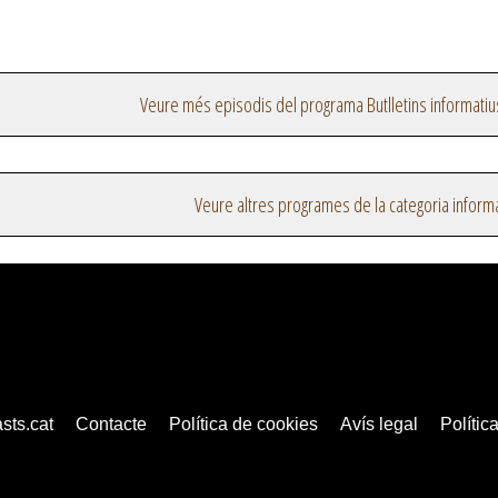
Veure més episodis del programa Butlletins informatiu
Veure altres programes de la categoria inform
sts.cat
Contacte
Política de cookies
Avís legal
Política