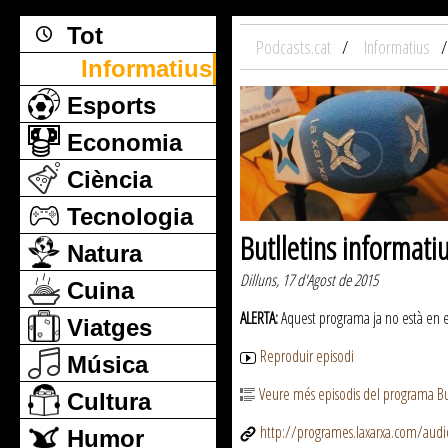
Tot
Podcasts.cat
Informatius
Informatius
Esports
Economia
Ciència
Tecnologia
Butlletins informati
Natura
Dilluns, 17 d'Agost de 2015
Cuina
ALERTA:
Aquest programa ja no està en emi
Viatges
Reproduir episodi
Música
Veure més episodis del programa But
Cultura
http://programes.laxarxa.com/aud
Humor