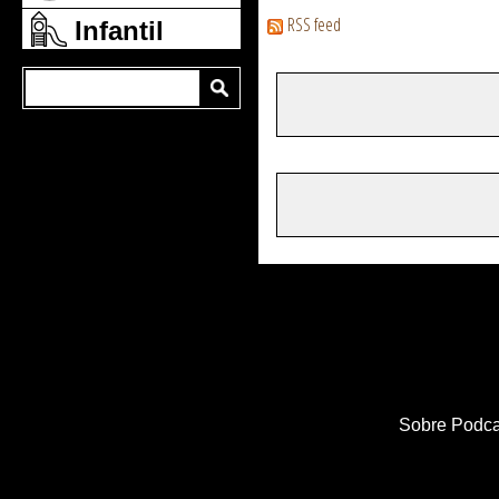
RSS feed
Infantil
Sobre Podca