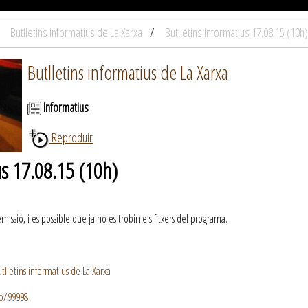
Butlletins informatius de La Xarxa
Butlletins informatius 17.08.15 (10h)
Butlletins informatius de La Xarxa
Informatius
Reproduir
us 17.08.15 (10h)
ssió, i es possible que ja no es trobin els fitxers del programa.
lletins informatius de La Xarxa
io/99998