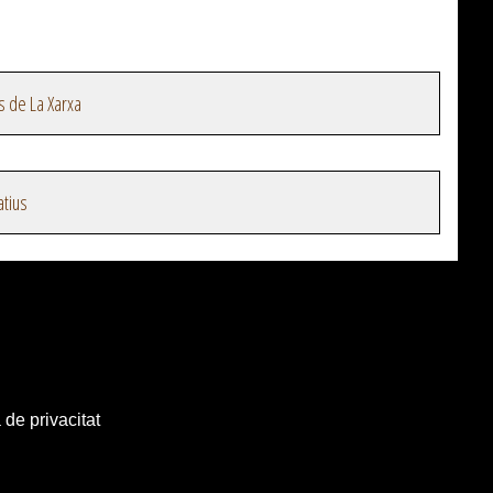
s de La Xarxa
atius
 de privacitat