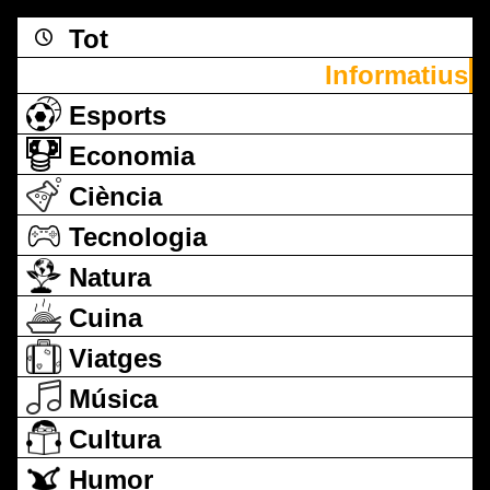
Tot
Informatius
Esports
Economia
Ciència
Tecnologia
Natura
Cuina
Viatges
Música
Cultura
Humor