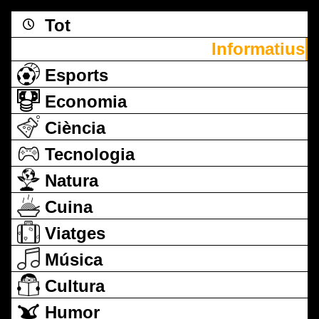
Tot
Informatius
Esports
Economia
Ciència
Tecnologia
Natura
Cuina
Viatges
Música
Cultura
Humor