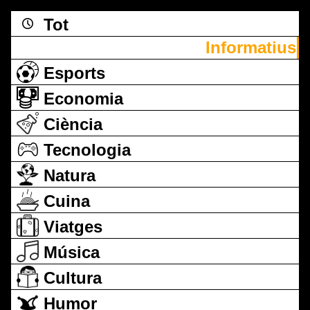
Tot
Informatius
Esports
Economia
Ciència
Tecnologia
Natura
Cuina
Viatges
Música
Cultura
Humor