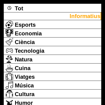
Tot
Informatius
Esports
Economia
Ciència
Tecnologia
Natura
Cuina
Viatges
Música
Cultura
Humor