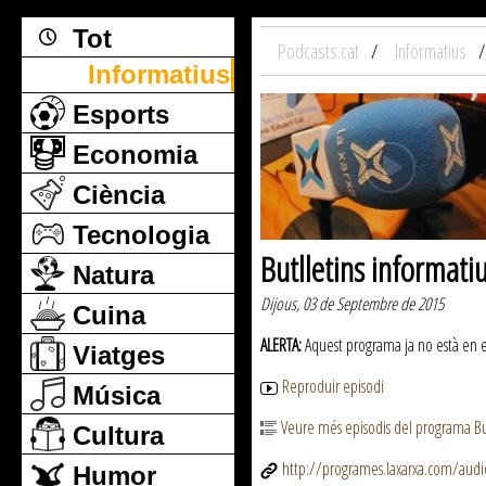
Tot
Podcasts.cat
Informatius
Informatius
Esports
Economia
Ciència
Tecnologia
Butlletins informati
Natura
Dijous, 03 de Septembre de 2015
Cuina
ALERTA:
Aquest programa ja no està en emi
Viatges
Reproduir episodi
Música
Veure més episodis del programa But
Cultura
http://programes.laxarxa.com/aud
Humor