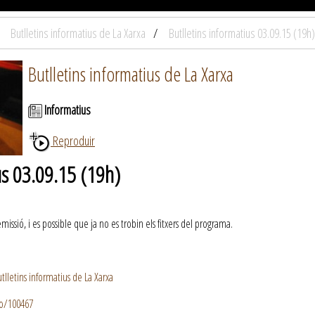
Butlletins informatius de La Xarxa
Butlletins informatius 03.09.15 (19h)
Butlletins informatius de La Xarxa
Informatius
Reproduir
us 03.09.15 (19h)
ssió, i es possible que ja no es trobin els fitxers del programa.
lletins informatius de La Xarxa
io/100467