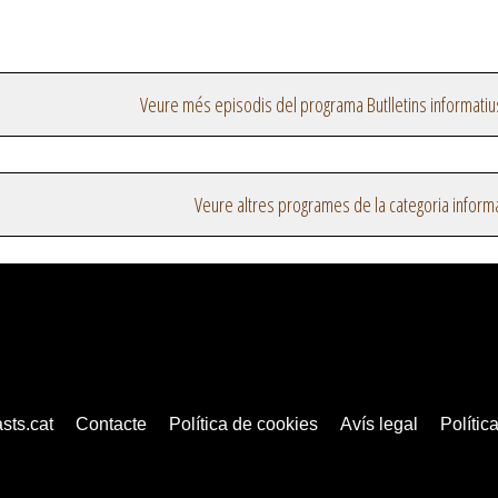
Veure més episodis del programa Butlletins informatiu
Veure altres programes de la categoria inform
sts.cat
Contacte
Política de cookies
Avís legal
Política