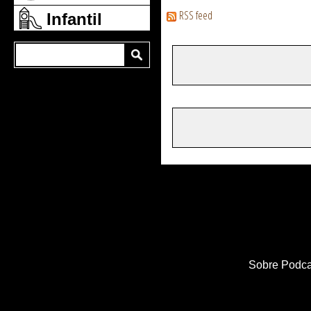
RSS feed
Infantil
Sobre Podca