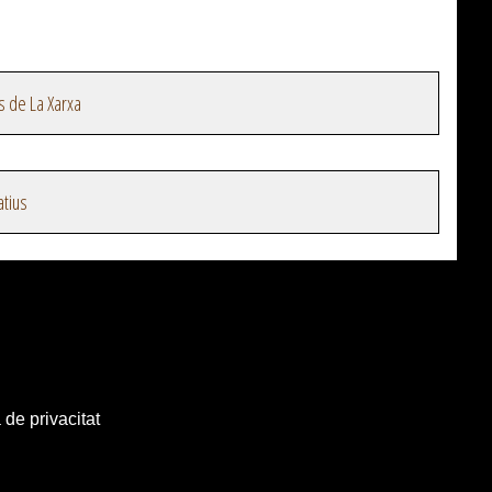
s de La Xarxa
atius
 de privacitat