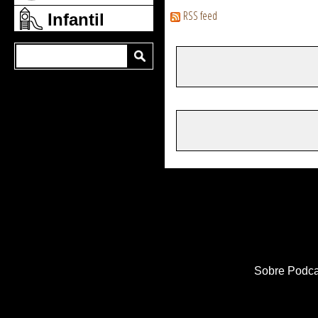
RSS feed
Infantil
Sobre Podca