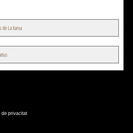
s de La Xarxa
atius
 de privacitat