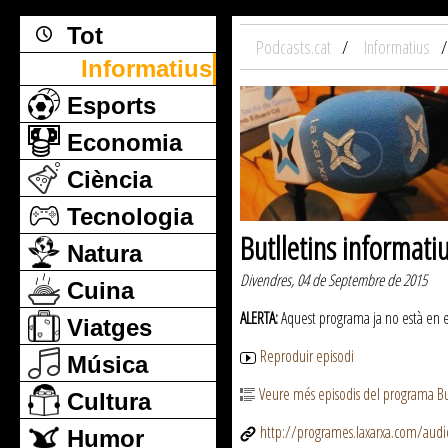
Tot
Podcasts.cat
Informatius
Informatius
Esports
Economia
Ciència
Tecnologia
Butlletins informati
Natura
Divendres, 04 de Septembre de 2015
Cuina
ALERTA:
Aquest programa ja no està en emi
Viatges
Reproduir episodi
Música
Veure més episodis del programa But
Cultura
http://programes.laxarxa.com/aud
Humor