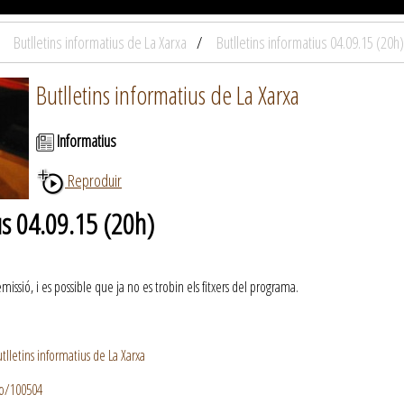
Butlletins informatius de La Xarxa
Butlletins informatius 04.09.15 (20h)
Butlletins informatius de La Xarxa
Informatius
Reproduir
us 04.09.15 (20h)
ssió, i es possible que ja no es trobin els fitxers del programa.
lletins informatius de La Xarxa
io/100504