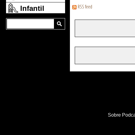
RSS feed
Infantil
Sobre Podca