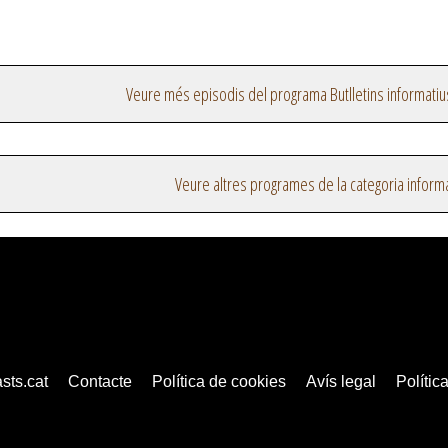
Veure més episodis del programa Butlletins informatiu
Veure altres programes de la categoria inform
sts.cat
Contacte
Política de cookies
Avís legal
Política