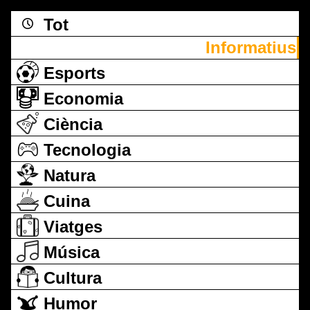
Tot
Informatius
Esports
Economia
Ciència
Tecnologia
Natura
Cuina
Viatges
Música
Cultura
Humor