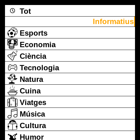
Tot
Informatius
Esports
Economia
Ciència
Tecnologia
Natura
Cuina
Viatges
Música
Cultura
Humor