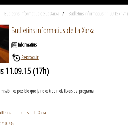
Butlletins informatius de La Xarxa
Butlletins informatius 11.09.15 (17h)
Butlletins informatius de La Xarxa
Informatius
Reproduir
us 11.09.15 (17h)
ssió, i es possible que ja no es trobin els fitxers del programa.
lletins informatius de La Xarxa
io/100735