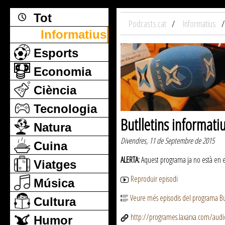
Tot
Podcasts.cat
Informatius
Informatius
Esports
Economia
Ciència
Tecnologia
Butlletins informati
Natura
Divendres, 11 de Septembre de 2015
Cuina
ALERTA:
Aquest programa ja no està en emi
Viatges
Reproduir episodi
Música
Veure més episodis del programa But
Cultura
http://programes.laxarxa.com/aud
Humor