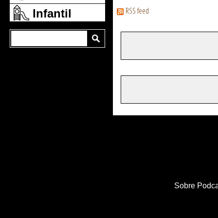
RSS feed
Infantil
Sobre Podca