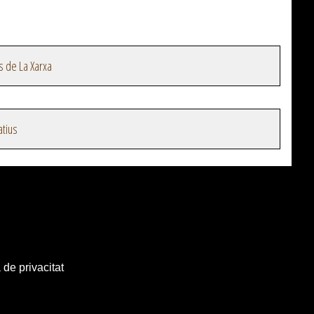
s de La Xarxa
atius
 de privacitat