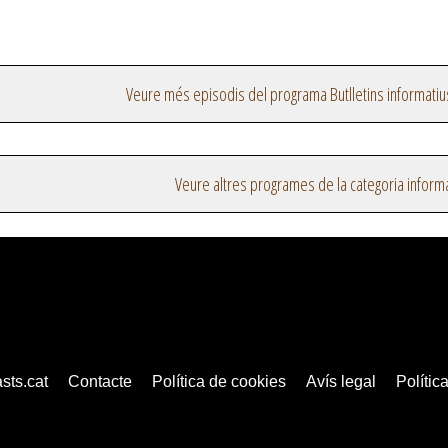
Veure més episodis del programa Butlletins informatiu
Veure altres programes de la categoria inform
sts.cat
Contacte
Política de cookies
Avís legal
Política