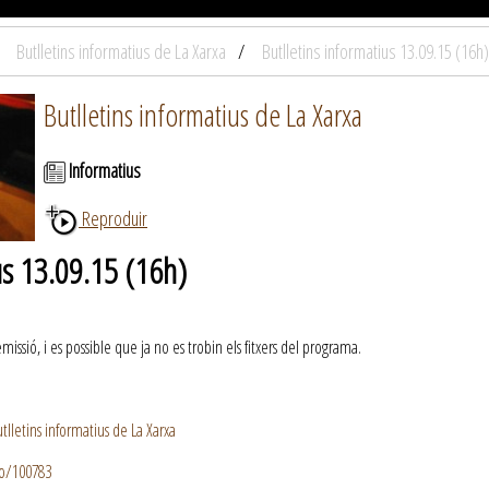
Butlletins informatius de La Xarxa
Butlletins informatius 13.09.15 (16h)
Butlletins informatius de La Xarxa
Informatius
Reproduir
us 13.09.15 (16h)
ssió, i es possible que ja no es trobin els fitxers del programa.
lletins informatius de La Xarxa
io/100783