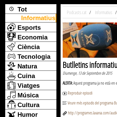
Tot
Podcasts.cat
Informatius
Informatius
Esports
Economia
Ciència
Tecnologia
Butlletins informati
Natura
Diumenge, 13 de Septembre de 2015
Cuina
ALERTA:
Aquest programa ja no està en emi
Viatges
Reproduir episodi
Música
Veure més episodis del programa But
Cultura
http://programes.laxarxa.com/aud
Humor