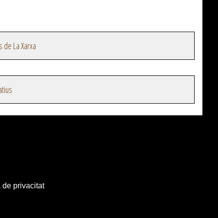
s de La Xarxa
atius
 de privacitat