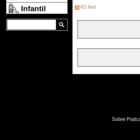
RSS feed
Infantil
Sobre Podca