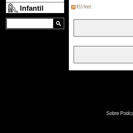
RSS feed
Infantil
Sobre Podca