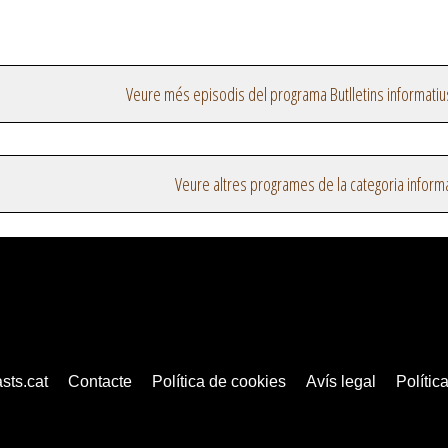
Veure més episodis del programa Butlletins informatiu
Veure altres programes de la categoria inform
sts.cat
Contacte
Política de cookies
Avís legal
Política