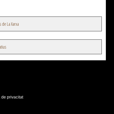
s de La Xarxa
atius
 de privacitat