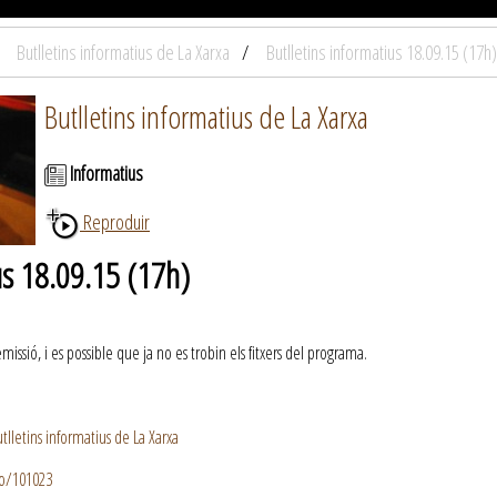
Butlletins informatius de La Xarxa
Butlletins informatius 18.09.15 (17h)
Butlletins informatius de La Xarxa
Informatius
Reproduir
us 18.09.15 (17h)
ssió, i es possible que ja no es trobin els fitxers del programa.
lletins informatius de La Xarxa
io/101023