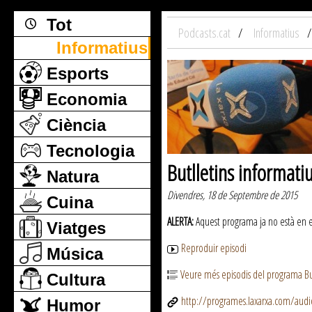
Tot
Podcasts.cat
Informatius
Informatius
Esports
Economia
Ciència
Tecnologia
Butlletins informati
Natura
Divendres, 18 de Septembre de 2015
Cuina
ALERTA:
Aquest programa ja no està en emi
Viatges
Reproduir episodi
Música
Veure més episodis del programa But
Cultura
http://programes.laxarxa.com/aud
Humor