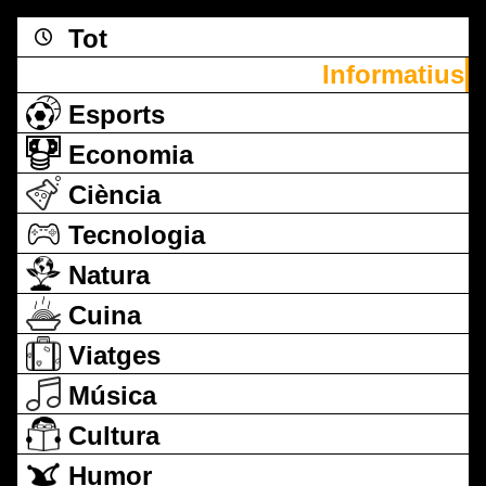
Tot
Informatius
Esports
Economia
Ciència
Tecnologia
Natura
Cuina
Viatges
Música
Cultura
Humor