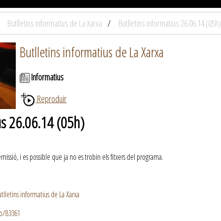
Butlletins informatius de La Xarxa
Butlletins informatius 26.06.14 (05h)
Butlletins informatius de La Xarxa
Informatius
Reproduir
us 26.06.14 (05h)
ssió, i es possible que ja no es trobin els fitxers del programa.
lletins informatius de La Xarxa
io/83361