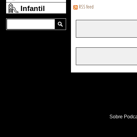
RSS feed
Infantil
Sobre Podca