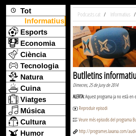
Tot
Podcasts.cat
Informatius
Informatius
Esports
Economia
Ciència
Tecnologia
Butlletins informati
Natura
Dimecres, 25 de Juny de 2014
Cuina
ALERTA:
Aquest programa ja no està en emi
Viatges
Reproduir episodi
Música
Veure més episodis del programa But
Cultura
http://programes.laxarxa.com/aud
Humor