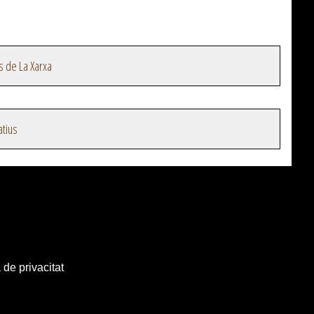
s de La Xarxa
atius
 de privacitat