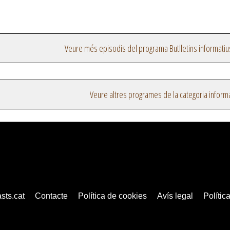
Veure més episodis del programa Butlletins informatiu
Veure altres programes de la categoria inform
sts.cat
Contacte
Política de cookies
Avís legal
Política