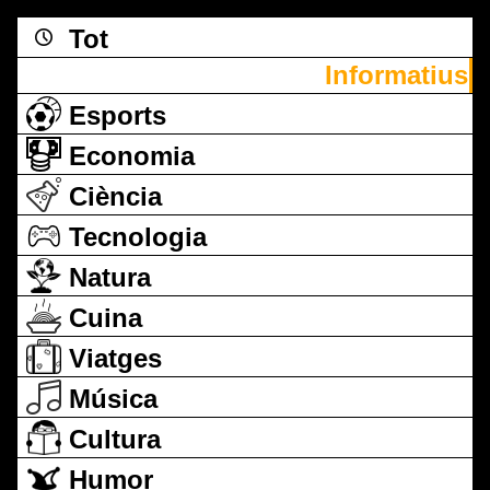
Tot
Informatius
Esports
Economia
Ciència
Tecnologia
Natura
Cuina
Viatges
Música
Cultura
Humor