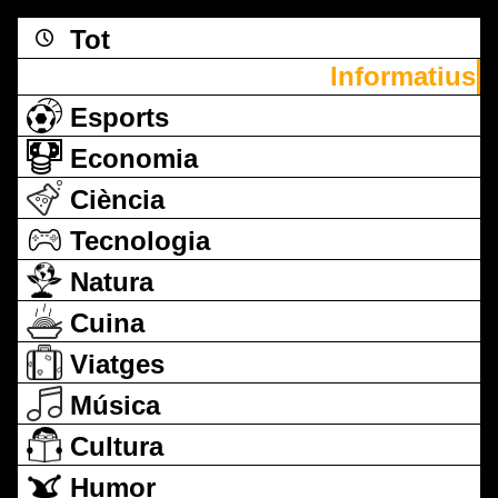
Tot
Informatius
Esports
Economia
Ciència
Tecnologia
Natura
Cuina
Viatges
Música
Cultura
Humor