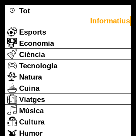
Tot
Informatius
Esports
Economia
Ciència
Tecnologia
Natura
Cuina
Viatges
Música
Cultura
Humor