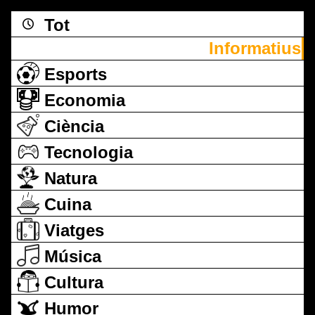
Tot
Informatius
Esports
Economia
Ciència
Tecnologia
Natura
Cuina
Viatges
Música
Cultura
Humor