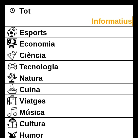
Tot
Informatius
Esports
Economia
Ciència
Tecnologia
Natura
Cuina
Viatges
Música
Cultura
Humor