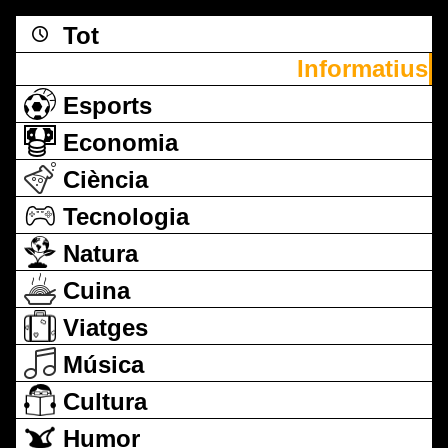
Tot
Informatius
Esports
Economia
Ciència
Tecnologia
Natura
Cuina
Viatges
Música
Cultura
Humor